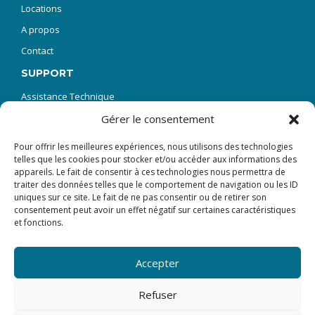
Locations
A propos
Contact
SUPPORT
Assistance Technique
SAV Réparations
Gérer le consentement
Demande de manuel technique
Pour offrir les meilleures expériences, nous utilisons des technologies
telles que les cookies pour stocker et/ou accéder aux informations des
FAQ – Questions fréquentes
appareils. Le fait de consentir à ces technologies nous permettra de
Formation
traiter des données telles que le comportement de navigation ou les ID
uniques sur ce site. Le fait de ne pas consentir ou de retirer son
Téléchargement de logiciels
consentement peut avoir un effet négatif sur certaines caractéristiques
et fonctions.
NEWSLETTER
Recevez les nouveautés et actualités concernant la mesure
hydrologique et notre société.
Accepter
Refuser