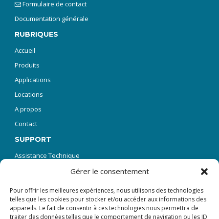
Formulaire de contact
Documentation générale
RUBRIQUES
Accueil
Produits
Applications
Locations
A propos
Contact
SUPPORT
Assistance Technique
SAV Réparations
Gérer le consentement
Demande de manuel technique
Pour offrir les meilleures expériences, nous utilisons des technologies
telles que les cookies pour stocker et/ou accéder aux informations des
FAQ – Questions fréquentes
appareils. Le fait de consentir à ces technologies nous permettra de
Formation
traiter des données telles que le comportement de navigation ou les ID