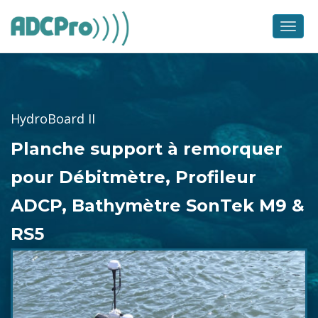
Skip
to
Men
content
HydroBoard II
Planche support à remorquer
pour Débitmètre, Profileur
ADCP, Bathymètre SonTek M9 &
RS5