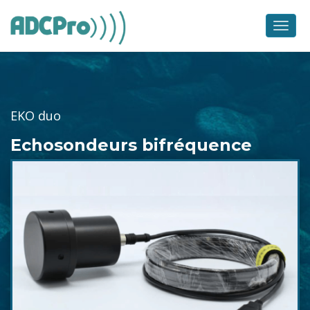
Skip
to
Men
content
EKO duo
Echosondeurs bifréquence