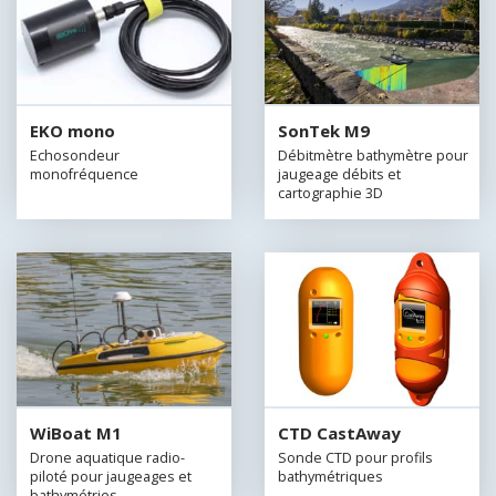
EKO mono
SonTek M9
Echosondeur
Débitmètre bathymètre pour
monofréquence
jaugeage débits et
cartographie 3D
WiBoat M1
CTD CastAway
Drone aquatique radio-
Sonde CTD pour profils
piloté pour jaugeages et
bathymétriques
bathymétries