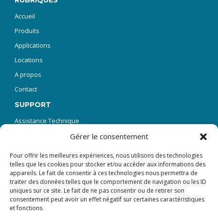
RUBRIQUES
Accueil
Produits
Applications
Locations
A propos
Contact
SUPPORT
Assistance Technique
SAV Réparations
Gérer le consentement
Demande de manuel technique
Pour offrir les meilleures expériences, nous utilisons des technologies
telles que les cookies pour stocker et/ou accéder aux informations des
FAQ – Questions fréquentes
appareils. Le fait de consentir à ces technologies nous permettra de
Formation
traiter des données telles que le comportement de navigation ou les ID
uniques sur ce site. Le fait de ne pas consentir ou de retirer son
Téléchargement de logiciels
consentement peut avoir un effet négatif sur certaines caractéristiques
et fonctions.
NEWSLETTER