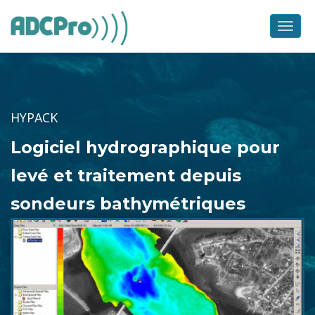
Skip
to
Men
content
HYPACK
Logiciel hydrographique pour
levé et traitement depuis
sondeurs bathymétriques